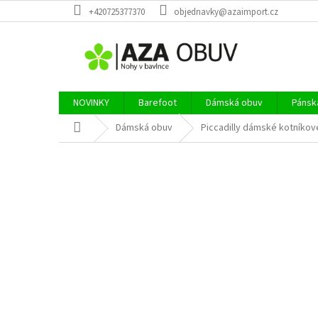
Přejít
+420725377370
objednavky@azaimport.cz
na
obsah
NOVINKY
Barefoot
Dámská obuv
Pánsk
Domů
Dámská obuv
Piccadilly dámské kotníkov