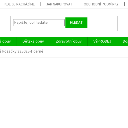
KDE SE NACHÁZÍME
JAK NAKUPOVAT
OBCHODNÍ PODMÍNKY
HLEDAT
á obuv
Dětská obuv
Zdravotní obuv
VÝPRODEJ
Do
é kozačky 335035-1 černé