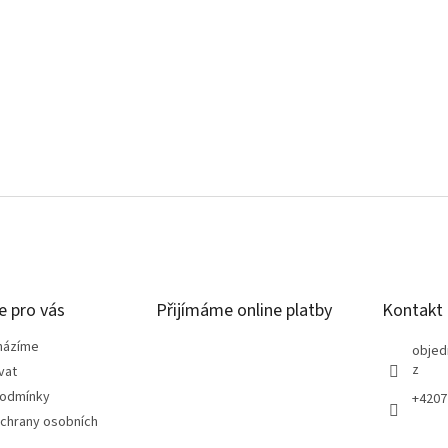
e pro vás
Přijímáme online platby
Kontakt
házíme
objed
z
vat
podmínky
+4207
chrany osobních