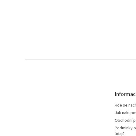
Z
á
p
a
t
Informac
í
Kde se nac
Jak nakupo
Obchodní 
Podmínky o
údajů