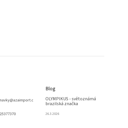
Blog
OLYMPIKUS - světoznámá
navky
@
azaimport.c
brazilská značka
25377370
26.3.2026