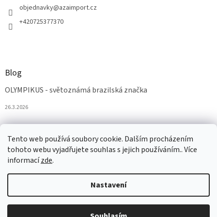
objednavky
@
azaimport.cz
+420725377370
Blog
OLYMPIKUS - světoznámá brazilská značka
26.3.2026
Tento web používá soubory cookie. Dalším procházením
tohoto webu vyjadřujete souhlas s jejich používáním.. Více
informací
zde
.
Nastavení
Vytvořil Shoptet
Souhlasím
Copyright 2026
AZAobuv
. Všechna práva vyhrazena.