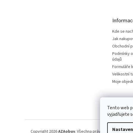
p
a
t
Informac
í
Kde se nac
Jak nakupo
Obchodní 
Podmínky o
údajů
Formuláře k
Velikostní t
Moje objed
Tento web p
vyjadřujete s
Nastaven
Copyright 2026
AZAobuv
. Všechna práva vyhrazena.