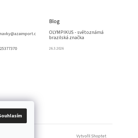
Blog
OLYMPIKUS - světoznámá
navky
@
azaimport.c
brazilská značka
25377370
26.3.2026
Souhlasím
Vytvořil Shoptet