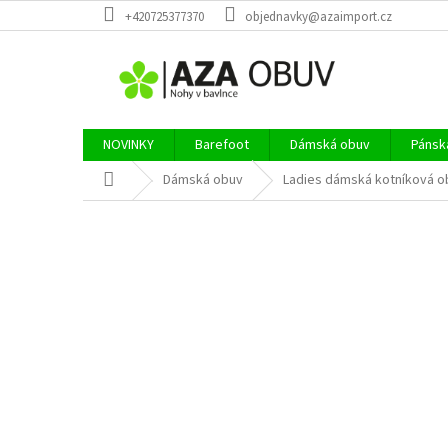
Přejít
+420725377370
objednavky@azaimport.cz
na
obsah
NOVINKY
Barefoot
Dámská obuv
Pánsk
Domů
Dámská obuv
Ladies dámská kotníková o