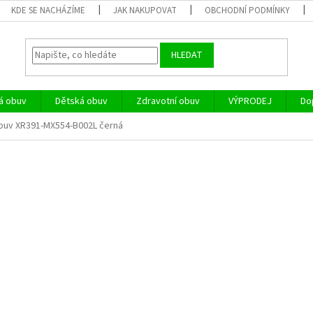
KDE SE NACHÁZÍME
JAK NAKUPOVAT
OBCHODNÍ PODMÍNKY
HLEDAT
á obuv
Dětská obuv
Zdravotní obuv
VÝPRODEJ
Do
buv XR391-MX554-B002L černá