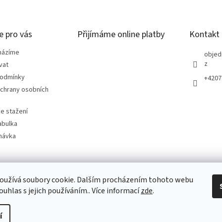
e pro vás
Přijímáme online platby
Kontakt
házíme
objed
z
vat
podmínky
+4207
chrany osobních
e stažení
abulka
návka
oužívá soubory cookie. Dalším procházením tohoto webu
ouhlas s jejich používáním.. Více informací
zde
.
í