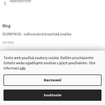
+420725377370
Blog
OLYMPIKUS - světoznámá brazilská značka
26.3.2026
Tento web používá soubory cookie. Dalším procházením
tohoto webu vyjadřujete souhlas s jejich používáním.. Více
informací
zde
.
Nastavení
Vytvořil Shoptet
Souhlasím
Copyright 2026
AZAobuv
. Všechna práva vyhrazena.