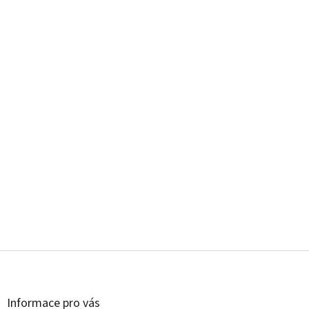
Z
á
p
a
Informace pro vás