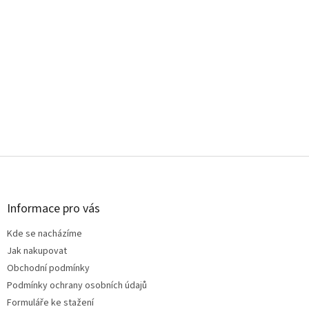
Z
á
p
a
Informace pro vás
t
Kde se nacházíme
í
Jak nakupovat
Obchodní podmínky
Podmínky ochrany osobních údajů
Formuláře ke stažení