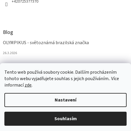
+420725377370
Blog
OLYMPIKUS - světoznámá brazilská značka
26.3.2026
Tento web používá soubory cookie. Dalším procházením
tohoto webu vyjadřujete souhlas s jejich používáním.. Více
informací
zde
.
Nastavení
Vytvořil Shoptet
Souhlasím
Copyright 2026
AZAobuv
. Všechna práva vyhrazena.