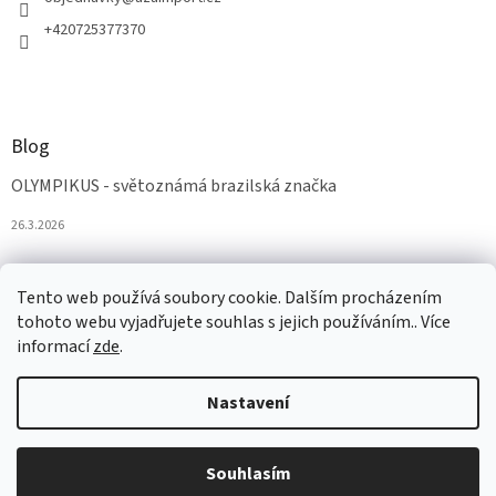
+420725377370
Blog
OLYMPIKUS - světoznámá brazilská značka
26.3.2026
Tento web používá soubory cookie. Dalším procházením
tohoto webu vyjadřujete souhlas s jejich používáním.. Více
informací
zde
.
Nastavení
Vytvořil Shoptet
Souhlasím
Copyright 2026
AZAobuv
. Všechna práva vyhrazena.