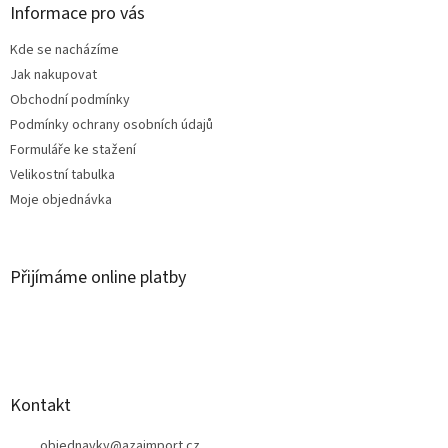
a
Informace pro vás
t
Kde se nacházíme
í
Jak nakupovat
Obchodní podmínky
Podmínky ochrany osobních údajů
Formuláře ke stažení
Velikostní tabulka
Moje objednávka
Přijímáme online platby
Kontakt
objednavky
@
azaimport.cz