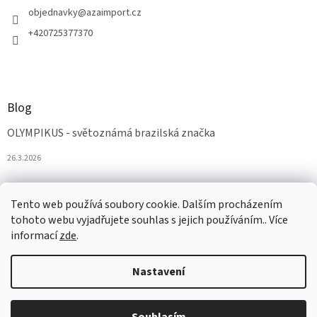
objednavky
@
azaimport.cz
+420725377370
Blog
OLYMPIKUS - světoznámá brazilská značka
26.3.2026
Tento web používá soubory cookie. Dalším procházením
tohoto webu vyjadřujete souhlas s jejich používáním.. Více
informací
zde
.
Nastavení
Vytvořil Shoptet