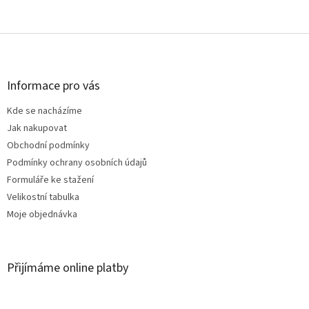
Z
á
p
a
Informace pro vás
t
Kde se nacházíme
í
Jak nakupovat
Obchodní podmínky
Podmínky ochrany osobních údajů
Formuláře ke stažení
Velikostní tabulka
Moje objednávka
Přijímáme online platby