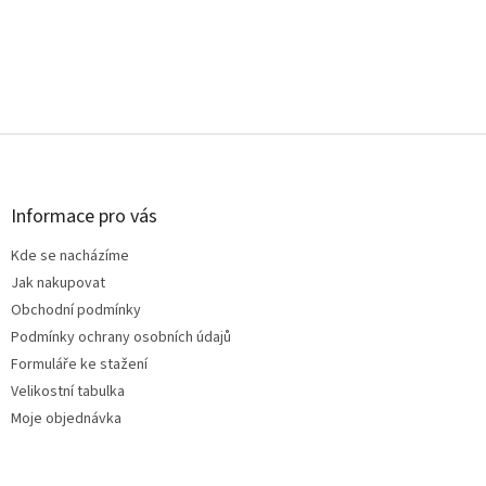
Z
á
p
a
Informace pro vás
t
Kde se nacházíme
í
Jak nakupovat
Obchodní podmínky
Podmínky ochrany osobních údajů
Formuláře ke stažení
Velikostní tabulka
Moje objednávka