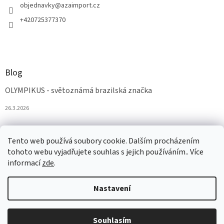
objednavky
@
azaimport.cz
+420725377370
Blog
OLYMPIKUS - světoznámá brazilská značka
26.3.2026
Tento web používá soubory cookie. Dalším procházením
tohoto webu vyjadřujete souhlas s jejich používáním.. Více
informací
zde
.
Nastavení
Vytvořil Shoptet
Souhlasím
Copyright 2026
AZAobuv
. Všechna práva vyhrazena.