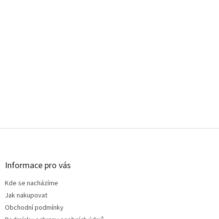
Z
á
p
a
Informace pro vás
t
Kde se nacházíme
í
Jak nakupovat
Obchodní podmínky