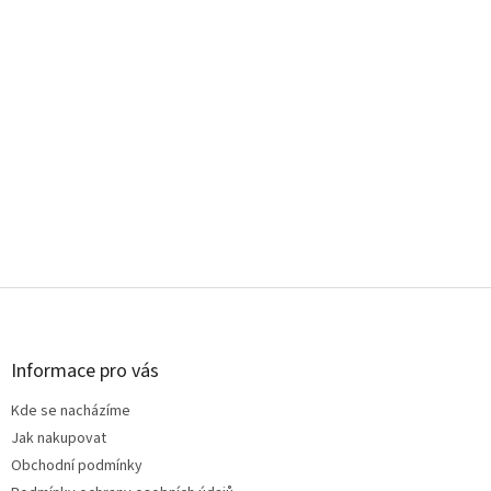
Z
á
p
a
Informace pro vás
t
Kde se nacházíme
í
Jak nakupovat
Obchodní podmínky