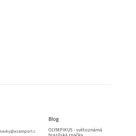
Blog
OLYMPIKUS - světoznámá
navky
@
azaimport.c
brazilská značka