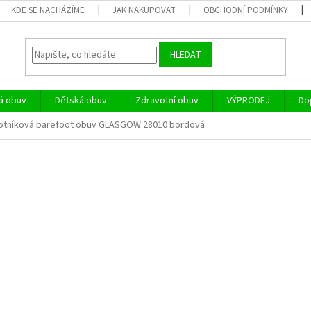
KDE SE NACHÁZÍME
JAK NAKUPOVAT
OBCHODNÍ PODMÍNKY
HLEDAT
á obuv
Dětská obuv
Zdravotní obuv
VÝPRODEJ
Do
otníková barefoot obuv GLASGOW 28010 bordová