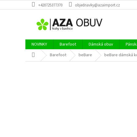
Přejít
+420725377370
objednavky@azaimport.cz
na
obsah
NOVINKY
Barefoot
Dámská obuv
Pánsk
Domů
Barefoot
beBare
beBare dámská k