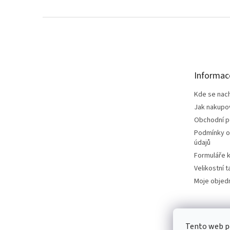
Z
á
p
a
t
Informac
í
Kde se nac
Jak nakupo
Obchodní 
Podmínky o
údajů
Formuláře k
Velikostní t
Moje objed
Tento web p