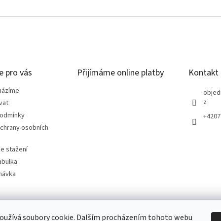
e pro vás
Přijímáme online platby
Kontakt
házíme
objed
z
vat
podmínky
+4207
chrany osobních
e stažení
abulka
návka
oužívá soubory cookie. Dalším procházením tohoto webu