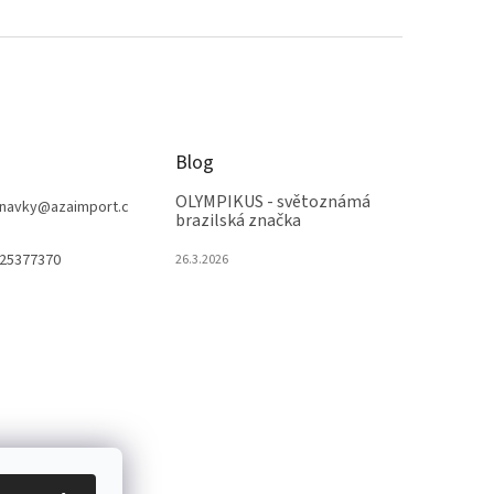
Blog
OLYMPIKUS - světoznámá
navky
@
azaimport.c
brazilská značka
25377370
26.3.2026