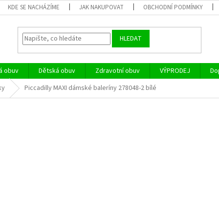
KDE SE NACHÁZÍME
JAK NAKUPOVAT
OBCHODNÍ PODMÍNKY
HLEDAT
á obuv
Dětská obuv
Zdravotní obuv
VÝPRODEJ
Do
ky
Piccadilly MAXI dámské baleríny 278048-2 bílé