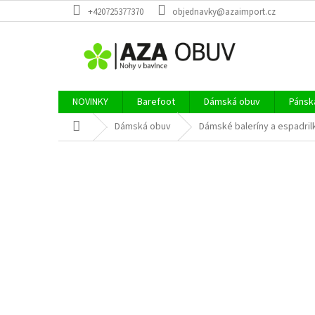
Přejít
+420725377370
objednavky@azaimport.cz
na
obsah
NOVINKY
Barefoot
Dámská obuv
Pánsk
Domů
Dámská obuv
Dámské baleríny a espadril