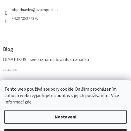
objednavky
@
azaimport.cz
+420725377370
Blog
OLYMPIKUS - světoznámá brazilská značka
26.3.2026
Tento web používá soubory cookie. Dalším procházením
tohoto webu vyjadřujete souhlas s jejich používáním.. Více
informací
zde
.
Nastavení
Vytvořil Shoptet