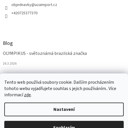
objednavky
@
azaimport.cz
+420725377370
Blog
OLYMPIKUS - světoznámá brazilská značka
26.3.2026
Tento web používá soubory cookie. Dalším procházením
tohoto webu vyjadřujete souhlas s jejich používáním.. Více
informací
zde
.
Nastavení
Vytvořil Shoptet
Souhlasím