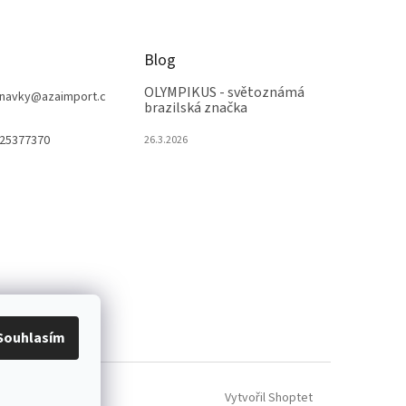
Blog
OLYMPIKUS - světoznámá
navky
@
azaimport.c
brazilská značka
25377370
26.3.2026
Souhlasím
Vytvořil Shoptet