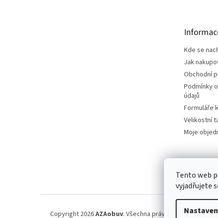
p
a
t
Informac
í
Kde se nac
Jak nakupo
Obchodní 
Podmínky o
údajů
Formuláře k
Velikostní t
Moje objed
Tento web p
vyjadřujete s
Nastaven
Copyright 2026
AZAobuv
. Všechna práva vyhrazena.