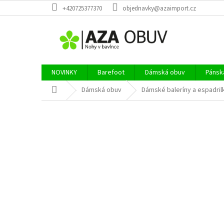
Přejít
+420725377370
objednavky@azaimport.cz
na
obsah
NOVINKY
Barefoot
Dámská obuv
Pánsk
Domů
Dámská obuv
Dámské baleríny a espadril