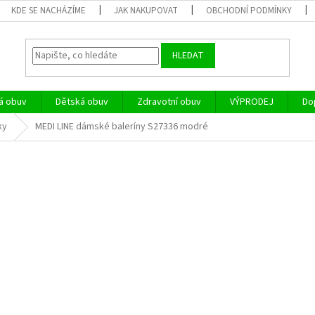
KDE SE NACHÁZÍME
JAK NAKUPOVAT
OBCHODNÍ PODMÍNKY
HLEDAT
á obuv
Dětská obuv
Zdravotní obuv
VÝPRODEJ
Do
ky
MEDI LINE dámské baleríny S27336 modré