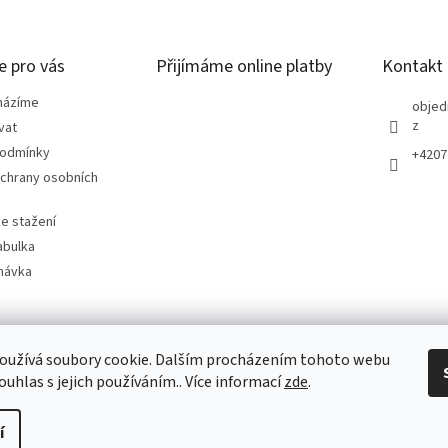
e pro vás
Přijímáme online platby
Kontakt
házíme
objed
z
vat
podmínky
+4207
chrany osobních
e stažení
abulka
návka
oužívá soubory cookie. Dalším procházením tohoto webu
ouhlas s jejich používáním.. Více informací
zde
.
í