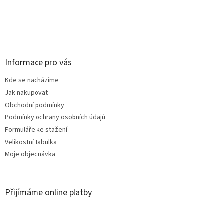
Z
á
p
a
Informace pro vás
t
Kde se nacházíme
í
Jak nakupovat
Obchodní podmínky
Podmínky ochrany osobních údajů
Formuláře ke stažení
Velikostní tabulka
Moje objednávka
Přijímáme online platby